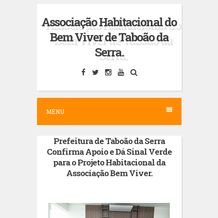
S
Associação Habitacional do
k
Bem Viver de Taboão da
i
Serra.
p
t
o
c
MENU
o
n
Prefeitura de Taboão da Serra
t
Confirma Apoio e Dá Sinal Verde
e
para o Projeto Habitacional da
n
Associação Bem Viver.
t