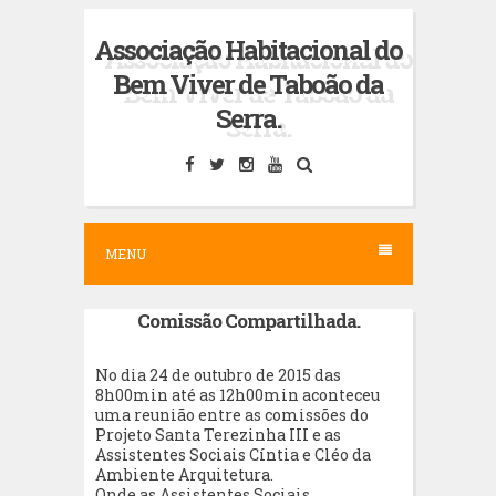
S
Associação Habitacional do
k
Bem Viver de Taboão da
i
Serra.
p
t
o
c
MENU
o
n
Comissão Compartilhada.
t
e
No dia 24 de outubro de 2015 das
n
8h00min até as 12h00min aconteceu
uma reunião entre as comissões do
t
Projeto Santa Terezinha III e as
Assistentes Sociais Cíntia e Cléo da
Ambiente Arquitetura.
Onde as Assistentes Sociais