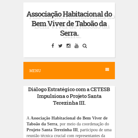
S
Associação Habitacional do
k
Bem Viver de Taboão da
i
Serra.
p
t
o
c
MENU
o
n
Diálogo Estratégico com a CETESB
t
Impulsiona o Projeto Santa
e
Terezinha III.
n
t
A
Associação Habitacional do Bem Viver de
Taboão da Serra
, por meio da coordenação do
Projeto Santa Terezinha III
, participou de uma
reunião técnica crucial com representantes da