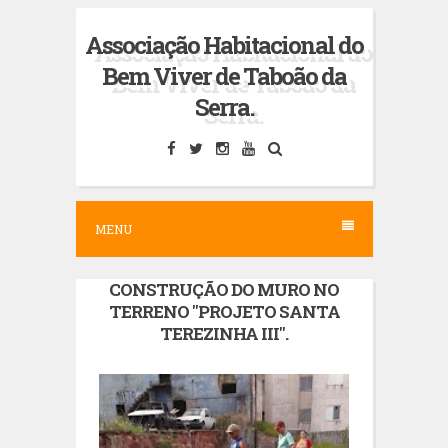
S
Associação Habitacional do
k
Bem Viver de Taboão da
i
Serra.
p
t
o
c
MENU
o
n
CONSTRUÇÃO DO MURO NO
t
TERRENO "PROJETO SANTA
e
TEREZINHA III".
n
t